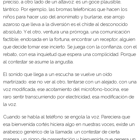
preciso, a otro lado de un altavoz: es un goce plausible,
tántrico. Por ejemplo, las bromas telefónicas que hacen los
niños para hacer uso del anonimato y burlarse, ese arrojo
azaroso que lleva a la diversión es el chiste al desconocido
absoluto. Y el otro, ventura una prórroga, una comunicación
factible, endosada en la fortuna; encontrar un receptor, alguien
que decide tomar ese incierto. Se juega con la confianza, con el
rebato, con esa inquietud que espera una complicidad. Porque
al contestar se asume la angustia.
El sonido que llega a un escucha se vuelve un oído
martirizado: ese no ver al otro, tentarse con un alejado, con una
voz modificada, ese acotamiento del micrófono-bocina, ese
raro sentir transcurriendo por electricidad, esa modificación de
la voz.
Cuando se habla al teléfono se engola la voz. Pareciera que
esa bienvenida cortés hiciera algo en nuestras voces, existe un
arabesco genérico de la llamada: un contestar de cierta
manera, un signo de presentación y bienvenida que genera un