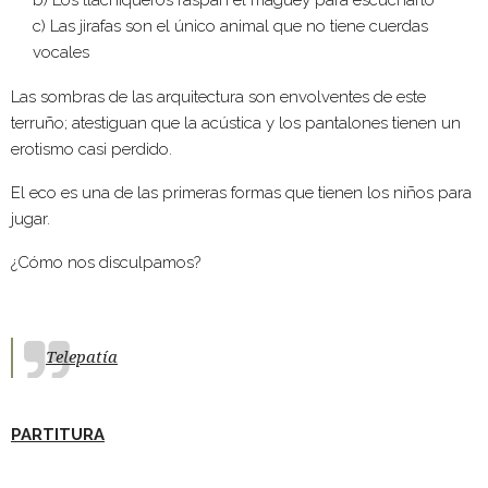
b) Los tlachiqueros raspan el maguey para escucharlo
c) Las jirafas son el único animal que no tiene cuerdas
vocales
Las sombras de las arquitectura son envolventes de este
terruño; atestiguan que la acústica y los pantalones tienen un
erotismo casi perdido.
El eco es una de las primeras formas que tienen los niños para
jugar.
¿Cómo nos disculpamos?
Telepatía
PARTITURA