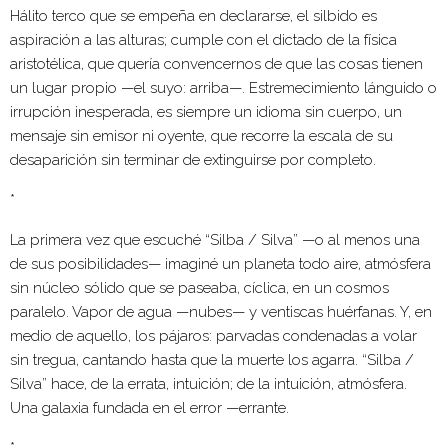
Hálito terco que se empeña en declararse, el silbido es
aspiración a las alturas; cumple con el dictado de la física
aristotélica, que quería convencernos de que las cosas tienen
un lugar propio —el suyo: arriba—. Estremecimiento lánguido o
irrupción inesperada, es siempre un idioma sin cuerpo, un
mensaje sin emisor ni oyente, que recorre la escala de su
desaparición sin terminar de extinguirse por completo.
*
La primera vez que escuché “Silba / Silva” —o al menos una
de sus posibilidades— imaginé un planeta todo aire, atmósfera
sin núcleo sólido que se paseaba, cíclica, en un cosmos
paralelo. Vapor de agua —nubes— y ventiscas huérfanas. Y, en
medio de aquello, los pájaros: parvadas condenadas a volar
sin tregua, cantando hasta que la muerte los agarra. “Silba /
Silva” hace, de la errata, intuición; de la intuición, atmósfera.
Una galaxia fundada en el error —errante.